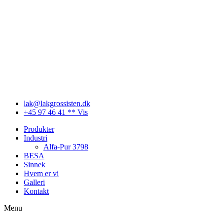
Videre
til
indhold
lak@lakgrossisten.dk
+45 97 46 41 ** Vis
Produkter
Industri
Alfa-Pur 3798
BESA
Sinnek
Hvem er vi
Galleri
Kontakt
Menu