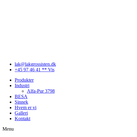
Videre
til
indhold
lak@lakgrossisten.dk
+45 97 46 41 ** Vis
Produkter
Industri
Alfa-Pur 3798
BESA
Sinnek
Hvem er vi
Galleri
Kontakt
Menu