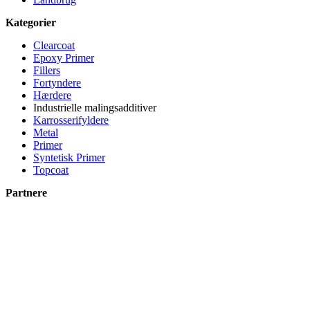
Kategorier
Clearcoat
Epoxy Primer
Fillers
Fortyndere
Hærdere
Industrielle malingsadditiver
Karrosserifyldere
Metal
Primer
Syntetisk Primer
Topcoat
Partnere