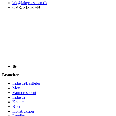
lak@lakgrossisten.dk
CVR: 31368049
Brancher
Industri/Lastbiler
Metal
Varmeresistent
Industri
Kraner
Biler
Konstruktion
Landbrug